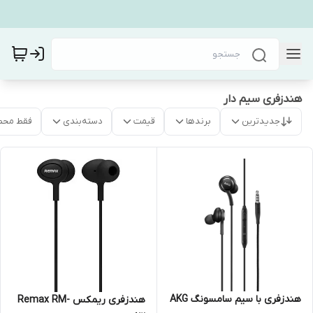
هندزفری سیم دار
جدیدترین
برندها
قیمت
دسته‌بندی
فقط محص
هندزفری با سیم سامسونگ AKG
هندزفری ریمکس Remax RM-