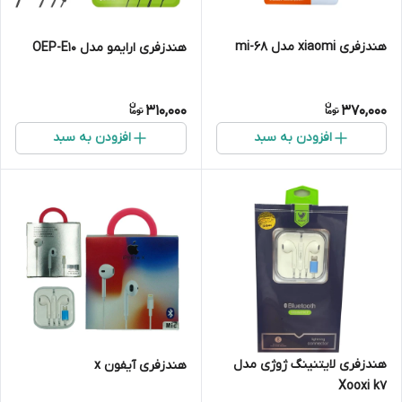
هندزفری xiaomi مدل mi-68
هندزفری ارایمو مدل OEP-E10
310,000
370,000
افزودن به سبد
افزودن به سبد
هندزفری لایتنینگ ژوژی مدل
هندزفری آیفون x
Xooxi k7