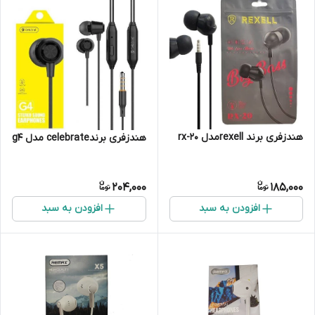
هندزفری برند rexellمدل rx-20
هندزفری برندcelebrate مدل g4
204,000
185,000
افزودن به سبد
افزودن به سبد