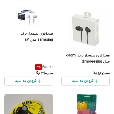
هندزفری سیمدار برند
samsung مدل s7
هندزفری سیمدار برند xiaomi
مدل d1moreesing
450,000
13
%
390,000
187,000
افزودن به سبد
افزودن به سبد