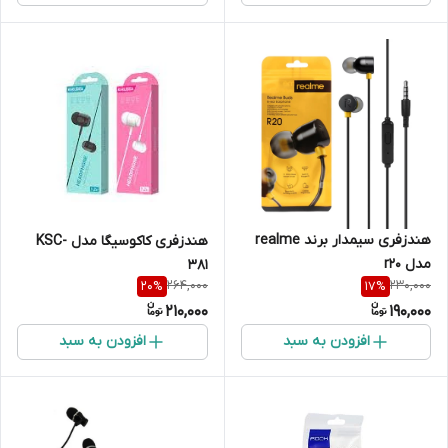
هندزفری سیمدار برند realme
هندزفری کاکوسیگا مدل KSC-
مدل r20
381
264,000
230,000
20
%
17
%
210,000
190,000
افزودن به سبد
افزودن به سبد