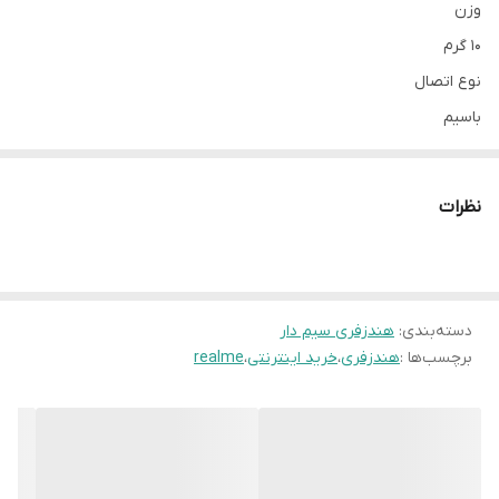
وزن
10 گرم
نوع اتصال
باسیم
نوع گوشی
دو گوشی
نظرات
رابط
جک 3.5 میلی‌متری
حساسیت
42 دسی‌بل
دسته‌بندی
:
هندزفری سیم دار
برچسب‌ها :
هندزفری
،
خرید اینترنتی
،
realme
مقاومت در برابر رطوبت و عرق
بله
باتری
ندارد