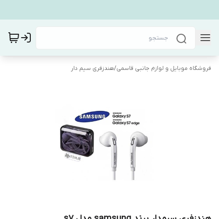
فروشگاه موبایل و لوازم جانبی قاسمی
/
هندزفری سیم دار
هندزفری سیمدار برند samsung مدل s7