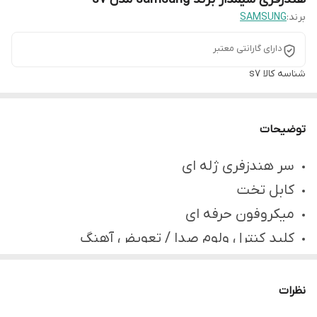
برند:
SAMSUNG
دارای گارانتی معتبر
شناسه کالا
s7
توضیحات
سر هندزفری ژله ای
کابل تخت
میکروفون حرفه ای
کلید کنترل ولوم صدا / تعویض آهنگ
کلید مکث و پخش موسیقی / پاسخ به تماس
نظرات