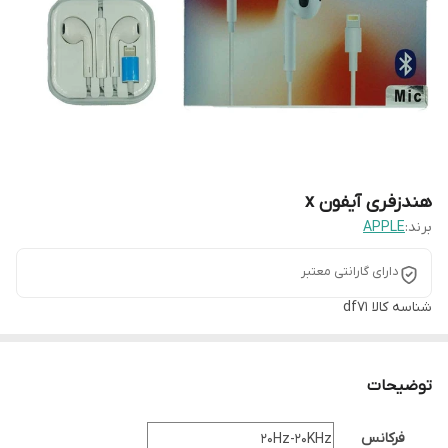
هندزفری آیفون x
برند:
APPLE
دارای گارانتی معتبر
شناسه کالا
df71
توضیحات
فرکانس
20Hz-20KHz