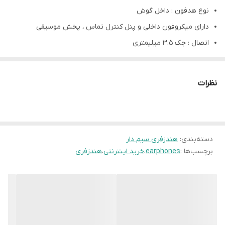
نوع هدفون ‏‏:‏‏ داخل گوش
دارای میکروفون داخلی و پنل کنترل تماس ، پخش موسیقی
اتصال ‏‏:‏‏ جک 3.5 میلیمتری
نظرات
دسته‌بندی
:
هندزفری سیم دار
برچسب‌ها :
earphones
،
خرید اینترنتی
،
هندزفری