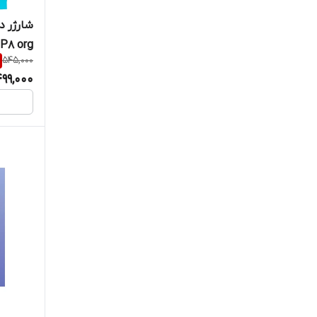
 P8 org
545,000
99,000