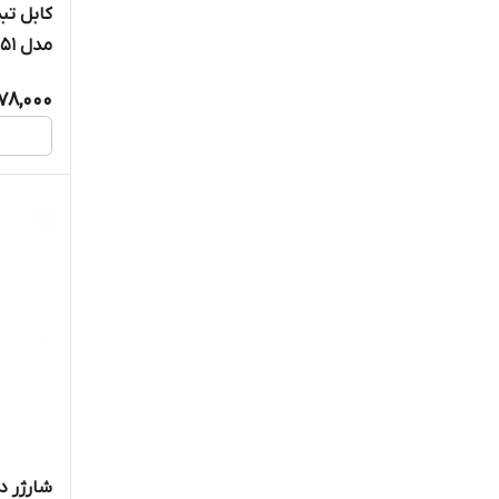
مدل KSC-351 طول 0.25متر
178,000