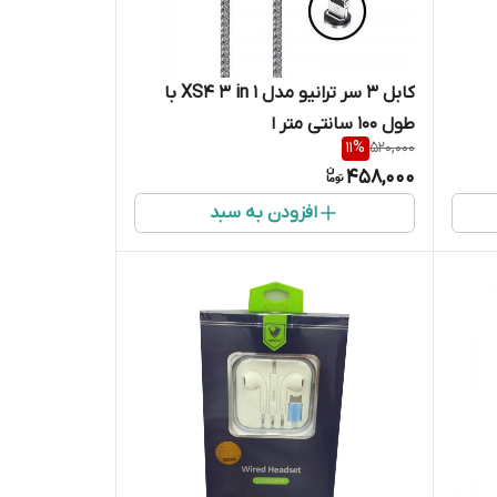
کابل ۳ سر ترانیو مدل XS4 3 in 1 با
طول ۱۰۰ سانتی متر ا
11
%
520,000
458,000
افزودن به سبد