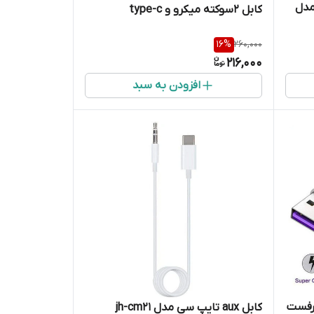
گ مدل
کابل 2سوکته میکرو و type-c
16
%
260,000
216,000
افزودن به سبد
به USB-C سوپرفست
کابل aux تایپ سی مدل jh-cm21