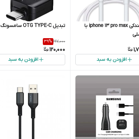
شارژر فندکی iphone 13 pro max با
تبدیل OTG TYPE-C سامسونگ
لی
39
%
197,000
120,000
1,
افزودن به سبد
افزودن به سبد