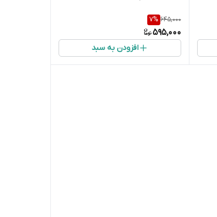
7
%
645,000
595,000
افزودن به سبد