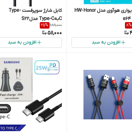
شارژر دیواری هوآوی مدل HW-Honor
کابل شارژ سوپرفست Type-
e64
CبهType-C مدلS22
25
%
689,000
8
%
511,000
4
افزودن به سبد
افزودن به سبد