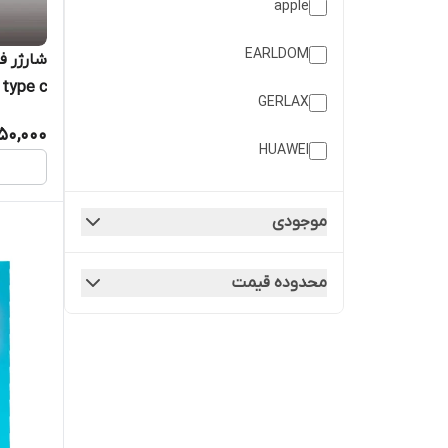
apple
EARLDOM
type c
GERLAX
650,000
HUAWEI
kakusiga
موجودی
Samsung
محدوده قیمت
SAMSUNG
TRANYOO
xooxi
متفرقه