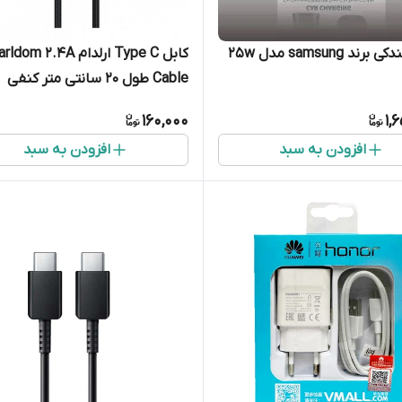
شارژر فندکی برند samsung مدل 25w
کابل Type C ارلدام om 2.4A
Cable طول 20 سانتی متر کنفی
160,000
1,
افزودن به سبد
افزودن به سبد