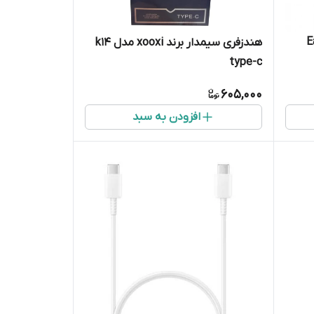
Earld
هندزفری سیمدار برند xooxi مدل k14
type-c
605,000
افزودن به سبد