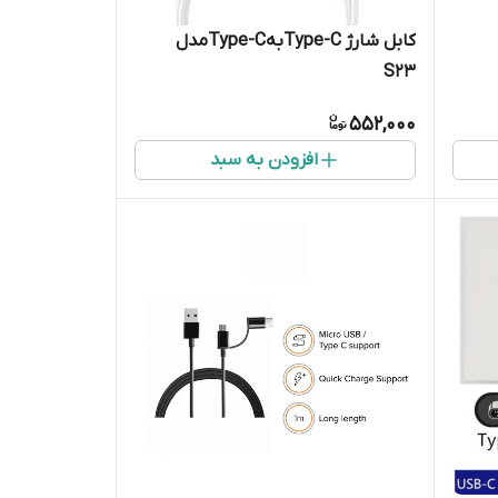
کابل شارژ Type-CبهType-Cمدل
S23
552,000
افزودن به سبد