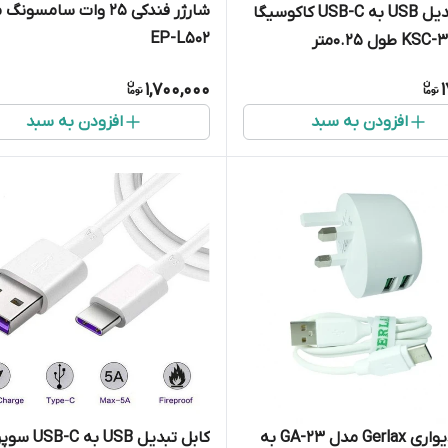
شارژر فندکی 25 وات سامسون
کابل تبدیل USB به USB-C کاکوسیگا
EP-L502
1,700,000
افزودن به سبد
افزودن به سبد
شارژر دیواری Gerlax مدل GA-23 به
کابل تبدیل USB 