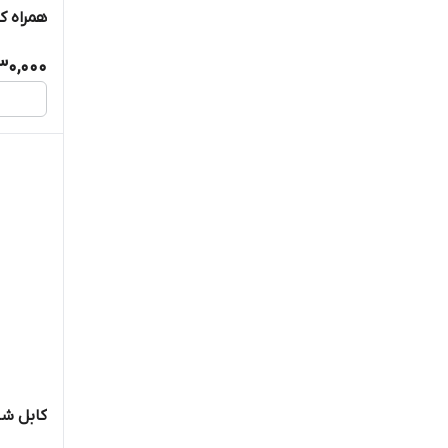
همراه ک
30,000
کابل شارژ Type-Cبهpe-C