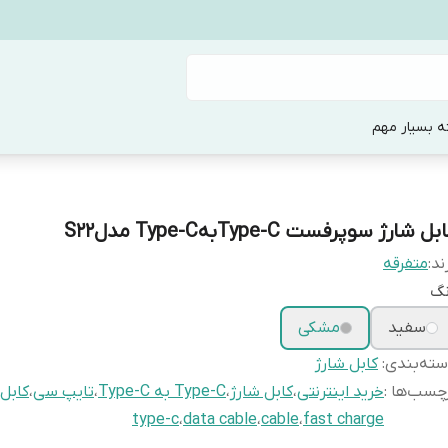
ه بسیار مهم
بل شارژ سوپرفست Type-CبهType-C مدلS22
ند:
متفرقه
نگ
سفید
مشکی
ته‌بندی
:
کابل شارژ
چسب‌ها :
خرید اینترنتی
،
کابل شارژ
،
Type-C به Type-C
،
تایپ سی
،
کابل 
type-c
،
data cable
،
cable
،
fast charge