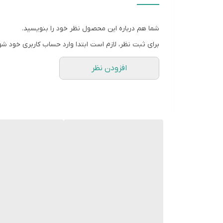
5A
نوع شارژ
شما هم درباره این محصول نظر خود را بنویسید.
فست
برای ثبت نظر، لازم است ابتدا وارد حساب کاربری خود شو
انتقال داده
افزودن نظر
دارد
طول کابل
1متر
رنگ
سفید, ,, مشکی
نوع درگاه
تایپ سی
نوع رابط
تایپ سی
نوع