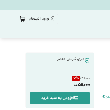
ورود | ثبت‌نام
دارای گارانتی معتبر
25
%
689,000
511,000
دیتا
،
افزودن به سبد خرید