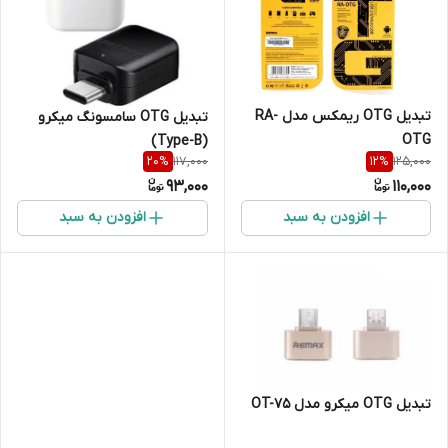
تبدیل OTG ریمکس مدل RA-
تبدیل OTG سامسونگ میکرو
OTG
(Type-B)
117,000
125,000
20
%
12
%
93,000
110,000
افزودن به سبد
افزودن به سبد
تبدیل OTG میکرو مدل OT-75