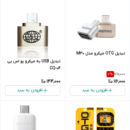
تبدیل OTG میکرو مدل M30
تبدیل USB به میکرو یو اس بی
CQ-04
125,000
7
%
144,000
116,000
افزودن به سبد
افزودن به سبد