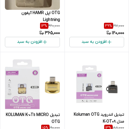
OTG اپل HAMR آیفون
Lightning
420,000
197,000
13
%
39
%
365,000
120,000
افزودن به سبد
افزودن به سبد
تبدیل اندروید Koluman OTG
تبدیل KOLUMAN K-0T11 MICRO
مدل K-OT09
OTG
190,000
188,000
15
%
13
%