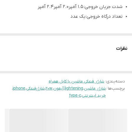
شدت جریان خروجی: ۱.۵ آمپر۲.۰ آمپر۲.۴ آمپر
تعداد درگاه خروجی: یک عدد
نظرات
دسته‌بندی
:
شارژر فندکی ماشین با کابل همراه
برچسب‌ها :
شارژر ماشین
،
lightening
،
آیفون
،
20w
،
شارژرفندکی
،
iphone
،
خرید اینترنتی
،
type-c