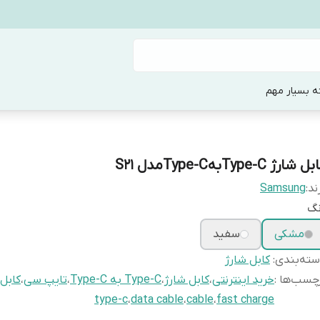
ه بسیار مهم
ل شارژ Type-CبهType-Cمدل S21
ند:
Samsung
نگ
مشکی
سفید
ته‌بندی
:
کابل شارژ
چسب‌ها :
خرید اینترنتی
،
کابل شارژ
،
Type-C به Type-C
،
تایپ سی
،
کابل 
type-c
،
data cable
،
cable
،
fast charge