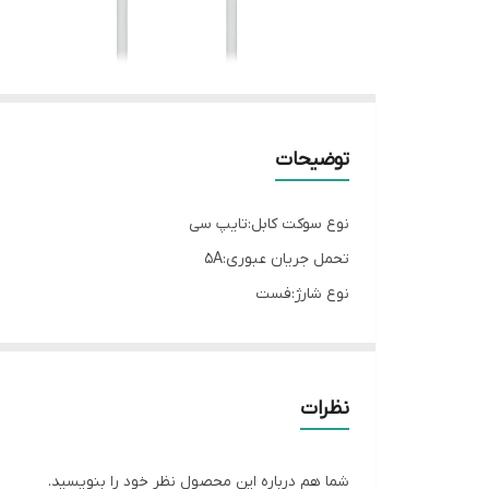
توضیحات
نوع سوکت کابل:تایپ سی
تحمل جریان عبوری:5A
نوع شارژ:فست
انتقال داده:دارد
طول کابل:1متر
رنگ: سفید
نظرات
نوع درگاه:تایپ سی
نوع رابط:تایپ سی
شما هم درباره این محصول نظر خود را بنویسید.