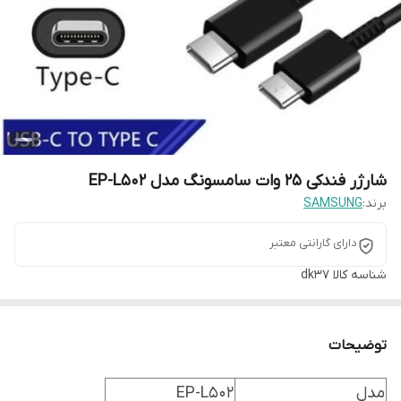
شارژر فندکی 25 وات سامسونگ مدل EP-L502
برند:
SAMSUNG
دارای گارانتی معتبر
شناسه کالا
dk37
توضیحات
مدل
EP-L502