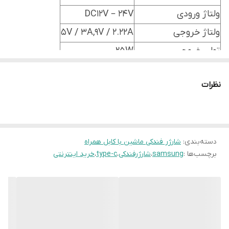
ولتاژ ورودی
DC12V – 24V
ولتاژ خروجی
5V / 3A,9V / 2.22A
توان خروجی
25W
نوع درگاه خروجی
Type-C
نظرات
پشتیبانی از شارژ سریع
نوع کابل
Type-C
کیفیت
اورجینال
دسته‌بندی
:
شارژر فندکی ماشین با کابل همراه
برچسب‌ها :
samsung
،
شارژرفندکی
،
type-c
،
خرید اینترنتی