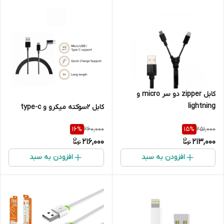
کابل zipper دو سر micro و
lightning
کابل 2سوکته میکرو و type-c
260,000
251,000
16
%
15
%
216,000
213,000
افزودن به سبد
افزودن به سبد