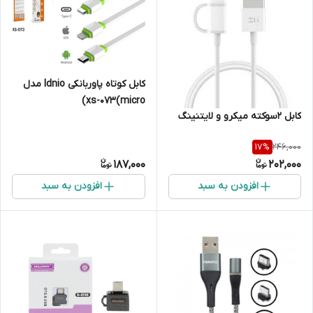
کابل کوتاه پاوربانکی ldnio مدل
xs-073(micro)
کابل 2سوکته میکرو و لایتنینگ
246,000
17
%
187,000
202,000
افزودن به سبد
افزودن به سبد