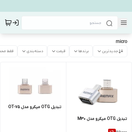
micro
جدیدترین
برندها
قیمت
دسته‌بندی
فقط محص
تبدیل OTG میکرو مدل OT-75
تبدیل OTG میکرو مدل M30
125,000
7
%