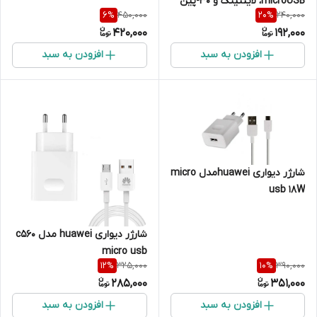
microUSB، لایتنینگ و 30-پین
450,000
240,000
6
%
20
%
مدل Three in One به طول 20
420,000
192,000
سانتی متر
افزودن به سبد
افزودن به سبد
شارژر دیواری huaweiمدل micro
usb 18W
شارژر دیواری huawei مدل c560
micro usb
325,000
390,000
12
%
10
%
285,000
351,000
افزودن به سبد
افزودن به سبد