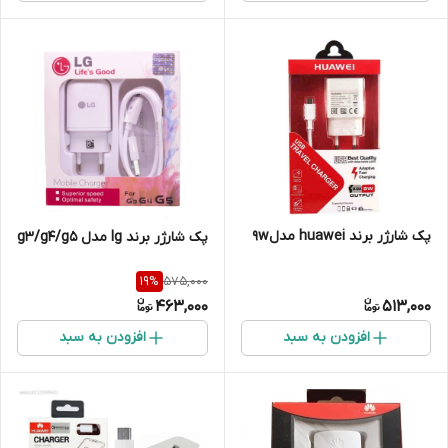
پک شارژر برند huawei مدل9w
پک شارژر برند lg مدل g3/g4/g5
575,000
19
%
463,000
513,000
افزودن به سبد
افزودن به سبد