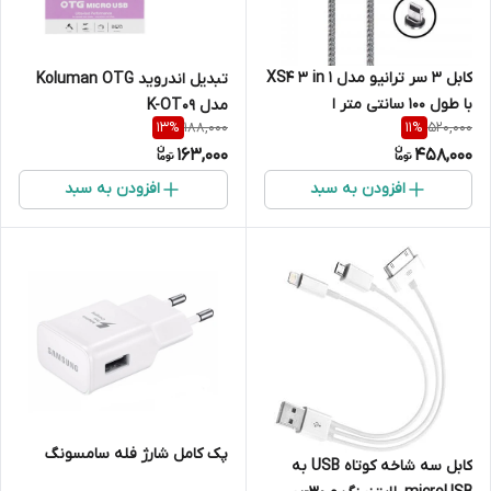
کابل ۳ سر ترانیو مدل XS4 3 in 1
تبدیل اندروید Koluman OTG
با طول ۱۰۰ سانتی متر ا
مدل K-OT09
188,000
520,000
13
%
11
%
163,000
458,000
افزودن به سبد
افزودن به سبد
پک کامل شارژ فله سامسونگ
کابل سه شاخه کوتاه USB به