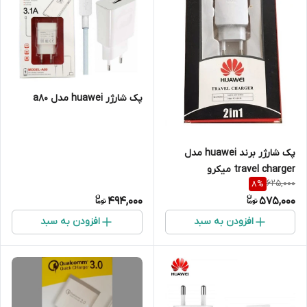
پک شارژر huawei مدل a80
پک شارژر برند huawei مدل
travel charger میکرو
625,000
8
%
494,000
575,000
افزودن به سبد
افزودن به سبد