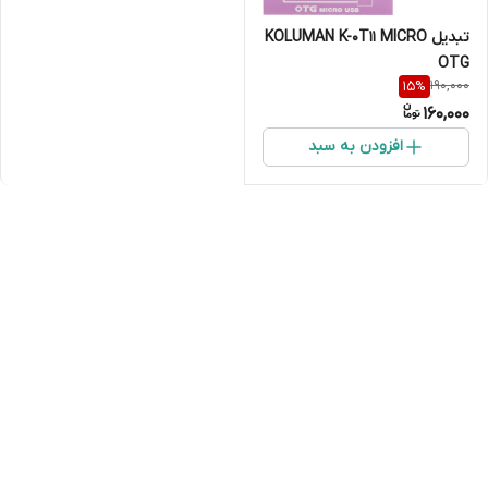
تبدیل KOLUMAN K-0T11 MICRO
OTG
190,000
15
%
160,000
افزودن به سبد