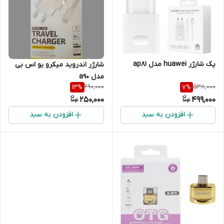
پک شارژر huawei مدل ap81
شارژر اندروید میکرو یو اس بی
مدل a90
290,000
538,000
13
%
7
%
250,000
499,000
افزودن به سبد
افزودن به سبد