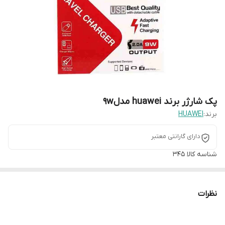
پک شارژر برند huawei مدل9w
برند:
HUAWEI
دارای گارانتی معتبر
شناسه کالا
345
نظرات