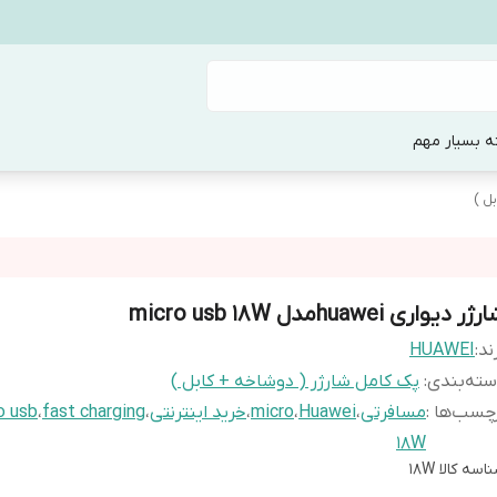
ه بسیار مهم
ل )
ژر دیواری huaweiمدل micro usb 18W
ند:
HUAWEI
ته‌بندی
:
پک کامل شارژر ( دوشاخه + کابل )
چسب‌ها :
مسافرتی
،
Huawei
،
micro
،
خرید اینترنتی
،
fast charging
،
o usb
18W
اسه کالا
18W