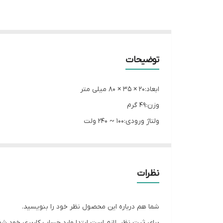
توضیحات
ابعاد:20 × 35 × 80 میلی متر
وزن:49 گرم
ولتاژ ورودی:100 ~ 240 ولت
شدت جریان:2.0 آمپر مخصوص تبلت و موبایل
تعداد درگاه خروجی:1 عدد
نوع درگاه خروجی:USB 2.0
نظرات
ولتاژ خروجی: 5 ولت 9 ولت
شما هم درباره این محصول نظر خود را بنویسید.
برای ثبت نظر، لازم است ابتدا وارد حساب کاربری خود شو