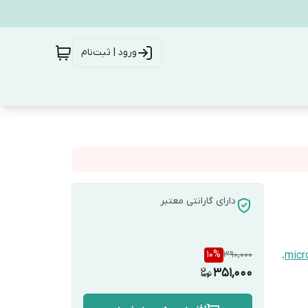
ورود | ثبت‌نام
دارای گارانتی معتبر
10
%
390,000
،
micr
351,000