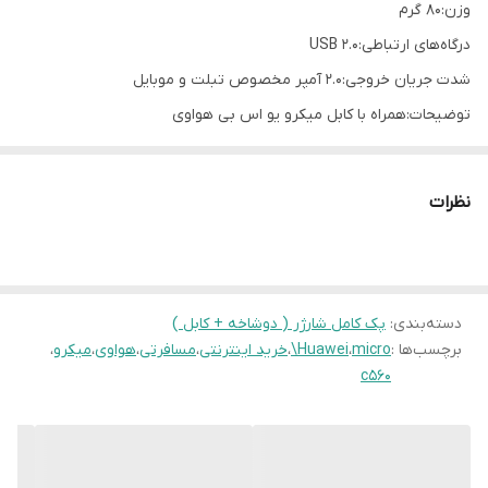
وزن:۸۰ گرم
درگاه‌های ارتباطی:USB ۲.۰
شدت جریان خروجی:۲.۰ آمپر مخصوص تبلت و موبایل
توضیحات:همراه با کابل میکرو یو اس بی هواوی
تعداد درگاه خروجی:یک عدد
نظرات
دسته‌بندی
:
پک کامل شارژر ( دوشاخه + کابل )
برچسب‌ها :
micro
،
Huawei\
،
خرید اینترنتی
،
مسافرتی
،
هواوی
،
میکرو
،
c560