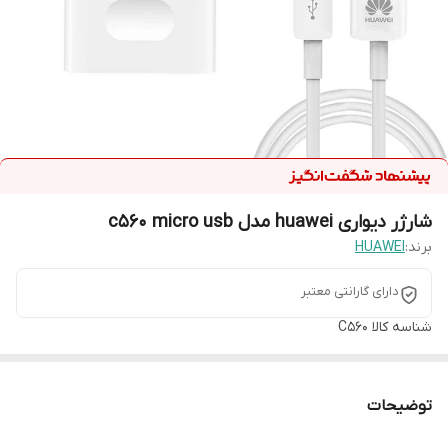
شارژر دیواری huawei مدل c560 micro usb
برند:
HUAWEI
دارای گارانتی معتبر
شناسه کالا
C560
توضیحات