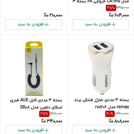
مدل CA-1615 خروجی 6A بسته 3
935,000
35
%
عددی
210,000
604,000
افزودن به سبد
افزودن به سبد
بسته 3 عددی شارژر فندکی برند
بسته 3 عددی کابل AUX فنری
remax مدل rcc206
اسکای دلفین مدل SR08
527,000
1,360,000
35
%
40
%
340,000
808,000
افزودن به سبد
افزودن به سبد