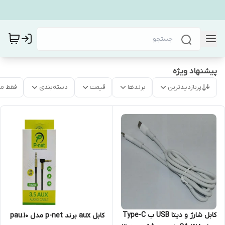
پیشنهاد ویژه
پربازدیدترین
برندها
قیمت
دسته‌بندی
فقط م
کابل شارژ و دیتا USB ب Type-C
کابل aux برند p-net مدل pau.10