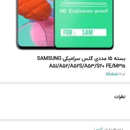
بسته 15 عددی گلس سرامیکی SAMSUNG
A51/A52/A52S/A53/S20 FE/M31s
برند:
متفرقه
نظرات
دسته‌بندی
:
گلس