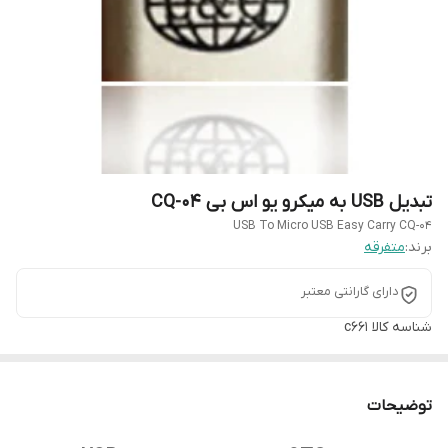
تبدیل USB به میکرو یو اس بی CQ-04
USB To Micro USB Easy Carry CQ-04
برند:
متفرقه
دارای گارانتی معتبر
شناسه کالا
c661
توضیحات