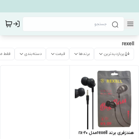
rexell
پربازدیدترین
برندها
قیمت
دسته‌بندی
فقط م
هندزفری برند rexellمدل rx-20