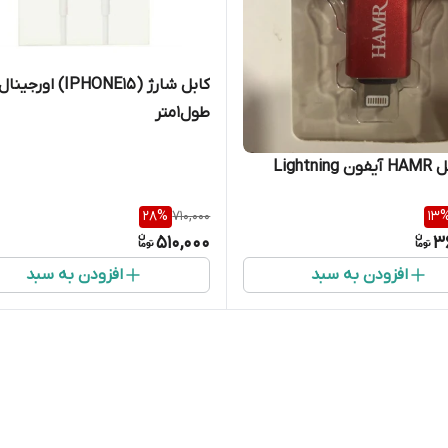
کابل شارژ (IPHONE15) اورجینال
طول1متر
28
%
710,000
13
510,000
3
افزودن به سبد
افزودن به سبد