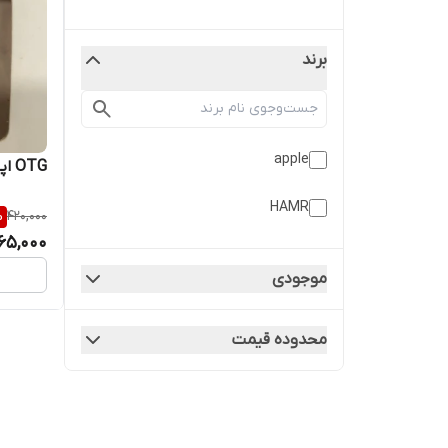
برند
apple
OTG اپل HAMR آیفون Lightning
HAMR
%
420,000
65,000
موجودی
محدوده قیمت