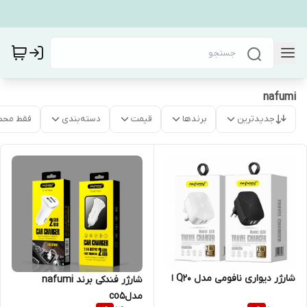
nafumi
جدیدترین
برندها
قیمت
دسته‌بندی
فقط محص
شارژر دیواری نافومی مدل Q20 ا
شارژر فندکی برند nafumi
مدلco5