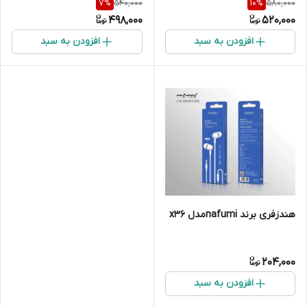
540,000
580,000
7
%
10
%
498,000
520,000
افزودن به سبد
افزودن به سبد
هندزفری برند nafumiمدل x36
204,000
افزودن به سبد