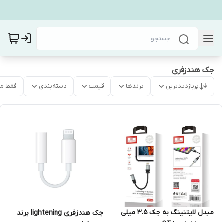
جک هندزفری
پربازدیدترین
برندها
قیمت
دسته‌بندی
فقط م
مبدل لایتنینگ به جک ۳.۵ میلی
جک هندزفری lightening برند