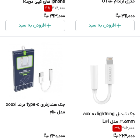
متری ارلدام OT50
iphone های کپی درجه1
306,000
4
%
293,000
311,000
افزودن به سبد
افزودن به سبد
جک هندزفری type-c برند xooxi
مدل yl10
جک تبدیل lightning به aux
.3.5mm مدل L16i
306,000
13
%
230,000
264,000