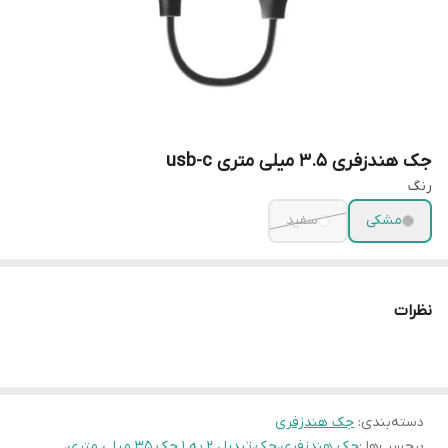
جک هندزفری 3.5 میلی متری usb-c
رنگ
مشکی
سفید
نظرات
دسته‌بندی
:
جک هندزفری
برچسب‌ها :
جک هندزفری
،
جک
،
تبدیل 2 به 1 جک 35 میلی متری
،