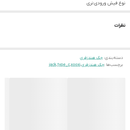
نوع فیش ورودی:نری
اندازه فیش ورودی:Type C
فیش خروجی:3.5 میلیمتری
نظرات
نوع فیش خروجی:مادگی
اندازه فیش خروجی:4 کانکتور
جنس روکش فیش:پلاستیک
دسته‌بندی
:
جک هندزفری
برچسب‌ها :
جک هندزفری
،
xooxi
،
type_c
،
jack