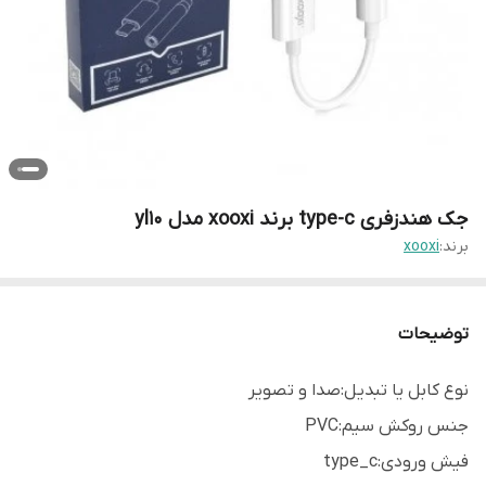
جک هندزفری type-c برند xooxi مدل yl10
برند:
xooxi
توضیحات
نوع کابل یا تبدیل:صدا و تصویر
جنس روکش سیم:PVC
فیش ورودی:type_c