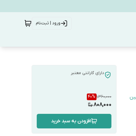
ورود | ثبت‌نام
دارای گارانتی معتبر
40
%
1,360,000
ین
808,000
افزودن به سبد خرید