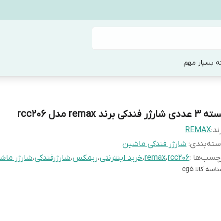
ه بسیار مهم
ددی شارژر فندکی برند remax مدل rcc206
ند:
REMAX
ته‌بندی
:
شارژر فندکی ماشین
چسب‌ها :
rcc206
،
remax
،
خرید اینترنتی
،
ریمکس
،
شارژرفندکی
،
شارژر ماش
اسه کالا
cg5