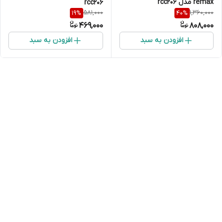
remax مدل rcc206
rcc206
581,000
1,360,000
19
%
40
%
469,000
808,000
افزودن به سبد
افزودن به سبد