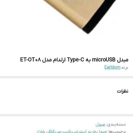
مبدل microUSB به Type-C ارلدام مدل ET-OT08
برند:
Earldom
نظرات
دسته‌بندی
:
مبدل
برچسب‌ها :
مبدل
،
خرید اینترنتی
،
تایپ سی
،
کلگی شارژر