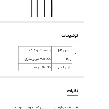
توضیحات
جنس کابل
پلاستیک و کنف
رابط
جک 3.5 میلی‌متری
طول کابل
120 سانتی متر
پاسخ فرکانسي
20 هرتز تا 20 کیلو هرتز
نوع اتصال
باسیم
نظرات
شما هم درباره این محصول نظر خود را بنویسید.