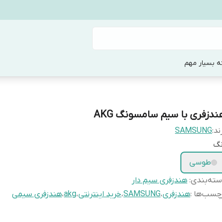
ه بسیار مهم
ندزفری با سیم سامسونگ AKG
ند:
SAMSUNG
نگ
طوسی
ته‌بندی
:
هندزفری سیم دار
چسب‌ها :
هندزفری
،
SAMSUNG
،
خرید اینترنتی
،
akg
،
هندزفری سیمی