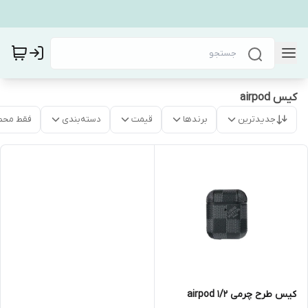
کیس airpod
جدیدترین
برندها
قیمت
دسته‌بندی
فقط محص
کیس طرح چرمی airpod 1/2