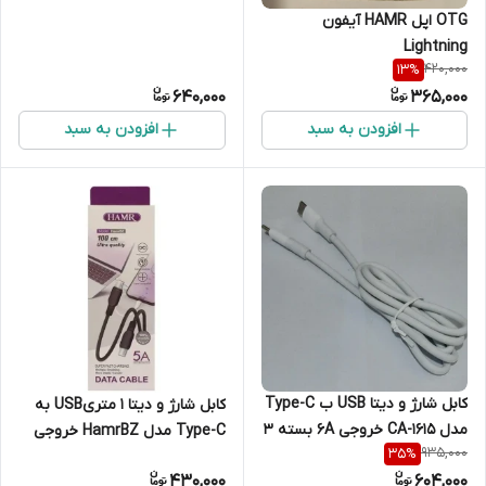
OTG اپل HAMR آیفون
Lightning
420,000
13
%
640,000
365,000
افزودن به سبد
افزودن به سبد
کابل شارژ و دیتا USB ب Type-C
کابل شارژ و دیتا 1 متریUSB به
مدل CA-1615 خروجی 6A بسته 3
Type-C مدل HamrBZ خروجی
935,000
35
%
عددی
5A
430,000
604,000