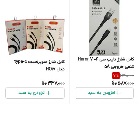
کابل شارژ تایپ سی Hamr V-04
کابل شارژ سوپرفست type-c
کنفی خروجی 5A
مدل HO17
638,000
7
%
337,000
587,000
افزودن به سبد
افزودن به سبد