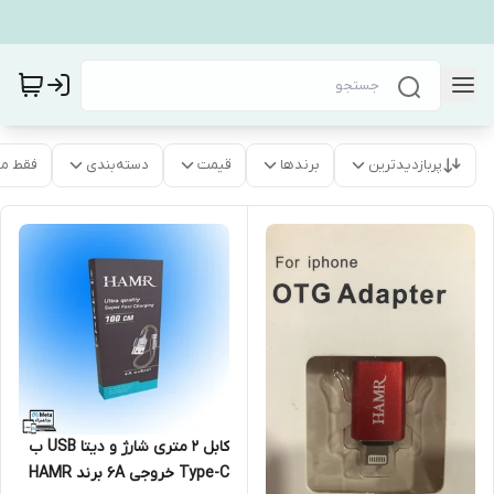
پربازدیدترین
برندها
قیمت
دسته‌بندی
فقط م
کابل 2 متری شارژ و دیتا USB ب
Type-C خروجی 6A برند HAMR