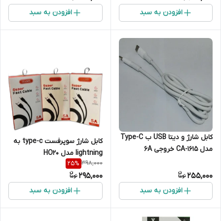
افزودن به سبد
افزودن به سبد
کابل شارژ و دیتا USB ب Type-C
کابل شارژ سوپرفست type-c به
مدل CA-1615 خروجی 6A
lightning مدل HO20
398,000
25
%
295,000
255,000
افزودن به سبد
افزودن به سبد