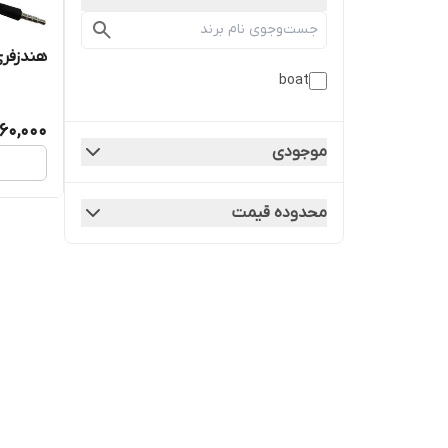
هندزفری س
boat
60,000
موجودی
محدوده قیمت