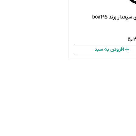
یمدار برند boat95
2
افزودن به سبد