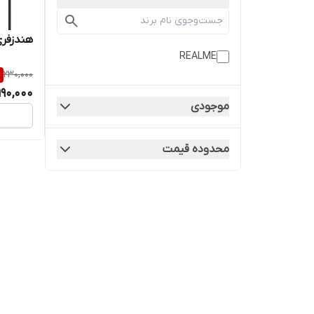
هندزفری سیمد
REALME
%
230,000
190,000
موجودی
محدوده قیمت