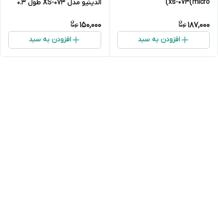
xs-073(micro)
الدینیو مدل XS-073 طول 0.3
متر
150,000
187,000
افزودن به سبد
افزودن به سبد