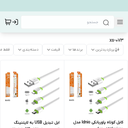
xs-073
پربازدیدترین
برندها
قیمت
دسته‌بندی
فقط م
کابل کوتاه پاوربانکی ldnio مدل
ابل تبدیل USB به لایتنینگ