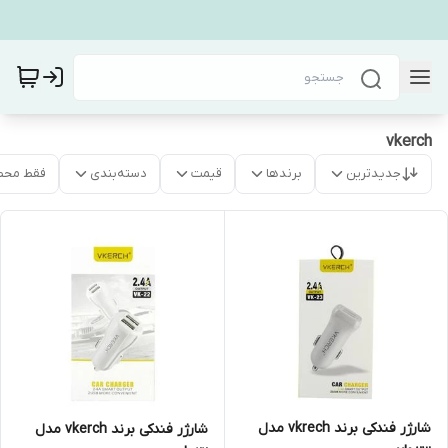
vkerch
جدیدترین
برندها
قیمت
دسته‌بندی
فقط محص
شارژر فندکی برند vkrech مدل
شارژر فندکی برند vkerch مدل