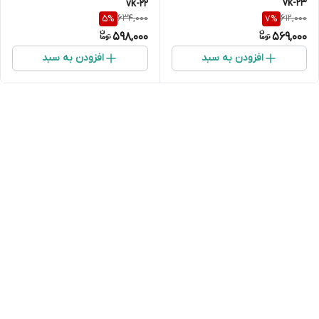
vk-23
vk-22
634,000
612,000
5
%
7
%
598,000
569,000
افزودن به سبد
افزودن به سبد