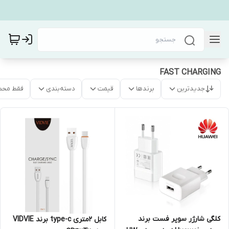
FAST CHARGING
جدیدترین
برندها
قیمت
دسته‌بندی
فقط محص
کلگی شارژر سوپر فست برند
کابل 2متری type-c برند VIDVIE