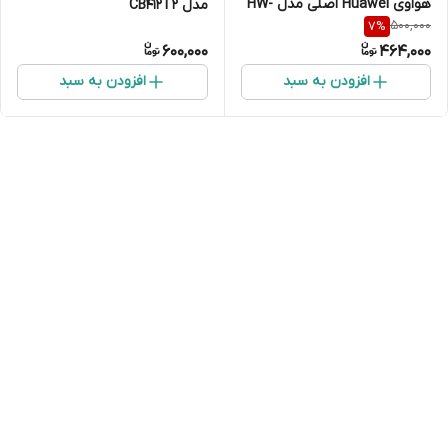
هواوی Huawei اصلی مدل HW-
مدل CB412T2
500,000
7
%
059200EHQ حداکثر خروجی 9ولت
600,000
464,000
2 آمپر
افزودن به سبد
افزودن به سبد