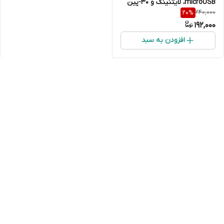
microUSB، لایتنینگ و 30-پین
240,000
20
%
مدل Three in One به طول 20
192,000
سانتی متر
افزودن به سبد