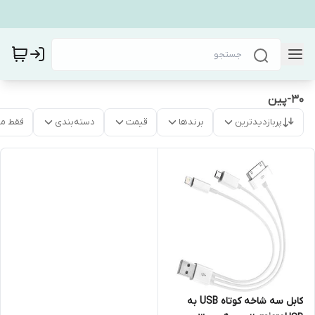
30-پین
پربازدیدترین
برندها
قیمت
دسته‌بندی
فقط م
کابل سه شاخه کوتاه USB به