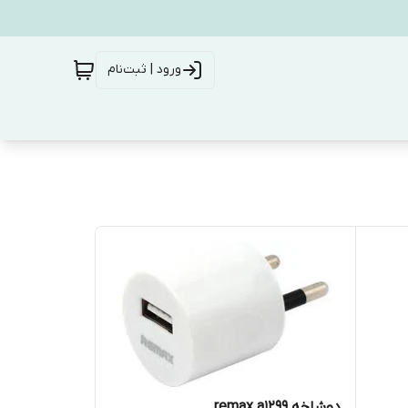
ورود | ثبت‌نام
دوشاخه remax a1299