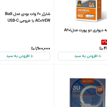
شارژر 20 وات بودی مدل Budi
AC017EW با خروجی USB-C
دیواری دو پورت مدلA201
12
%
1,900,000
4
افزودن به سبد
افزودن به سبد