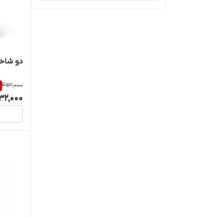
دو شاخه 
493,000
32,000