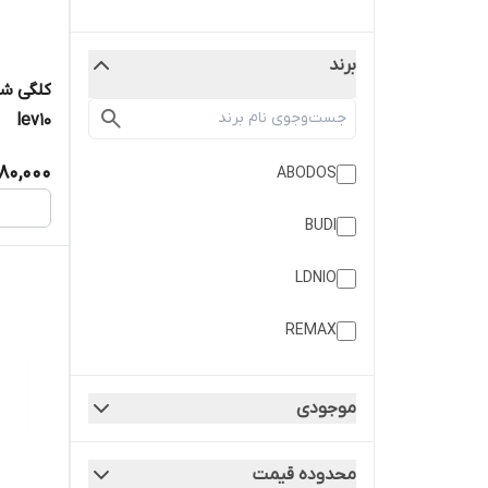
برند
lev10
180,000
ABODOS
BUDI
LDNIO
REMAX
Samsung
موجودی
متفرقه
محدوده قیمت