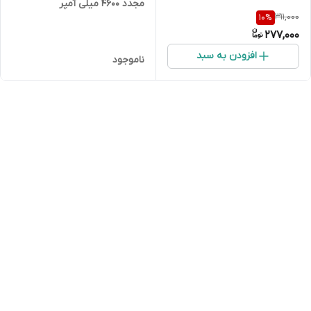
مجدد 4600 میلی آمپر
311,000
10
%
CycleEnergy Ni-MH AA اصلی
277,000
افزودن به سبد
ناموجود