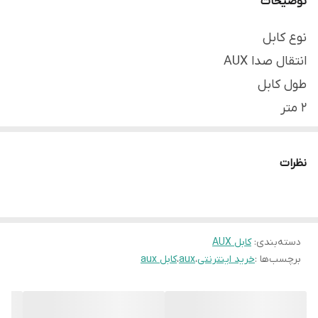
توضیحات
نوع کابل
انتقال صدا AUX
طول کابل
2 متر
سایر توضیحات
جنس این محصول از آلومینیوم بوده و از کیفیت ساخت
نظرات
بالایی برخوردار است.
دسته‌بندی
:
کابل AUX
برچسب‌ها :
خرید اینترنتی
،
aux
،
کابل aux