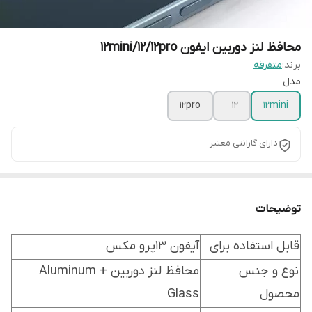
محافظ لنز دوربین ایفون 12mini/12/12pro
برند:
متفرقه
مدل
12pro
12
12mini
دارای گارانتی معتبر
توضیحات
قابل استفاده برای
آیفون 13پرو مکس
نوع و جنس
محافظ لنز دوربین Aluminum +
محصول
Glass