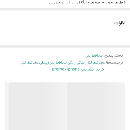
لوازم همراه محصول
گلس لنز دوربین
نظرات
دسته‌بندی
:
محافظ لنز
برچسب‌ها :
محافظ لنز رینگی رنگی
،
محافظ لنز رینگی
،
محافظ لنز
،
خرید اینترنتی
،
iphone
،
13promax