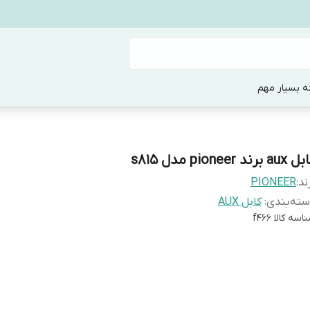
ه بسیار مهم
au برند pioneer مدل s815
ند:
PIONEER
ته‌بندی
:
کابل AUX
اسه کالا
f466