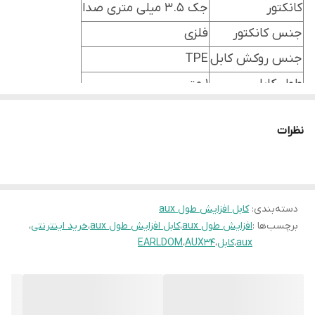
کانکتور
جک 3.5 میلی متری صدا
جنس کانکتور
فلزی
جنس روکش کابل
TPE
طول کابل
1 متر
نظرات
دسته‌بندی
:
کابل افزایش طول aux
برچسب‌ها :
افزایش طول aux
،
کابل افزایش طول aux
،
خرید اینترنتی
،
aux
،
کابل
،
AUX34
،
EARLDOM