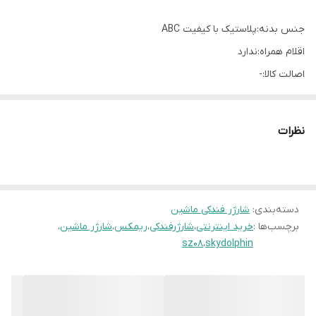
جنس بدنه:پلاستیک با کیفیت ABC
اقلام همراه:ندارد
اصالت کالا:-
ابعاد:17 × 9 سانتیمتر
وزن:37
نظرات
ولتاژ ورودی:12 الی 24 ولت
شدت جریان خروجی:2.4A
توان خروجی کلی:-
دسته‌بندی
:
تعداد درگاه خروجی:2عدد
شارژر فندکی ماشین
برچسب‌ها :
خرید اینترنتی
،
شارژرفندکی
،
ریمکس
،
شارژر ماشین
،
نشانگر LED:-
sz08
،
skydolphin
محافظ داخلی:-
مناسب برای:تمام گوشی های آیفون و اندروید