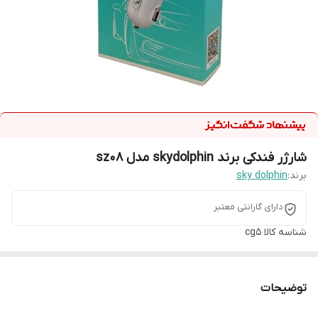
شارژر فندکی برند skydolphin مدل sz08
برند:
sky dolphin
دارای گارانتی معتبر
شناسه کالا
cg5
توضیحات