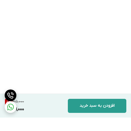
615,000
8
%
افزودن به سبد خرید
561,000