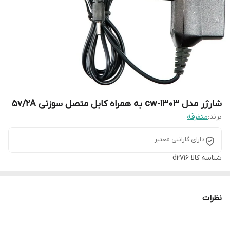
شارژر مدل cw-1303 به‌ همراه کابل متصل سوزنی 5v/2A
برند:
متفرقه
دارای گارانتی معتبر
شناسه کالا
d2716
نظرات