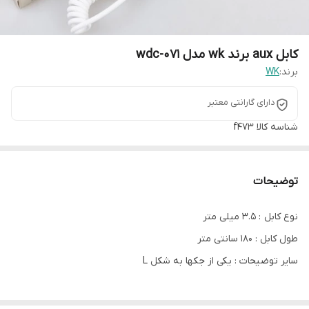
کابل aux برند wk مدل wdc-071
برند:
WK
دارای گارانتی معتبر
شناسه کالا
f473
توضیحات
نوع کابل : 3.5 میلی متر
طول کابل : 180 سانتی متر
سایر توضیحات : یکی از جکها به شکل L