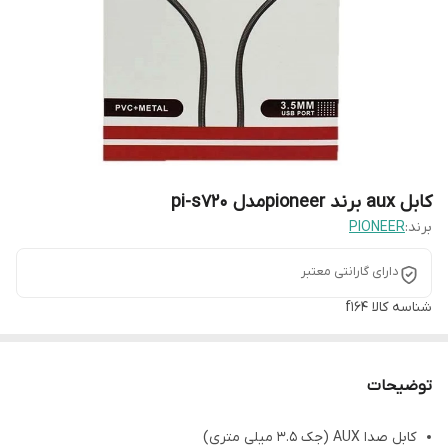
کابل aux برند pioneerمدل pi-s720
برند:
PIONEER
دارای گارانتی معتبر
شناسه کالا
f164
توضیحات
کابل صدا AUX ‏(‏جک 3.5 میلی متری‏)‏