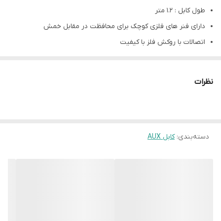
طول کابل ‏:‏ 1.2 متر
دارای فنر های فلزی کوچک برای محافظت در مقابل خمش
اتصالات با روکش فلز با کیفیت
دارای جک 3.5 میلی متری با زوایه 90 درجه
مناسب برای انتقال صدا بین گوشی، تبلت، پخش کننده های موسیقی
نظرات
و استریوی داخل خودرو یا اسپیکر های قابل حمل
دسته‌بندی
:
کابل AUX