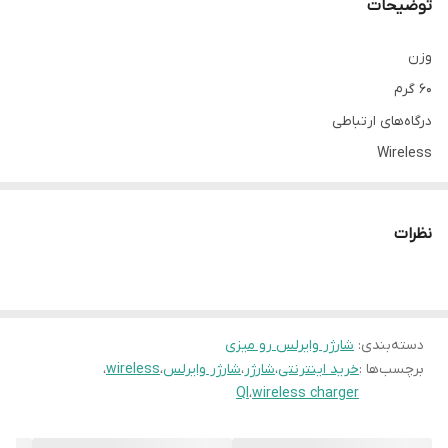
توضیحات
وزن
۶۰ گرم
درگاه‌های ارتباطی
Wireless
شدت جریان خروجی
۱.۵ آمپر مخصوص موبایل
نظرات
توضیحات
- مناسب برای گوشی‌هایی با قابلیت wireless charging
تعداد درگاه خروجی
یک عدد
دسته‌بندی
:
شارژر وایرلس رو میزی
برچسب‌ها :
خرید اینترنتی
،
شارژر
،
شارژر وایرلس
،
wireless
،
QI
،
wireless charger