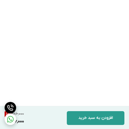
986,000
6
%
افزودن به سبد خرید
926,000