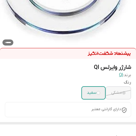
شارژر وایرلس QI
برند:
QI
رنگ
مشکی
سفید
دارای گارانتی معتبر