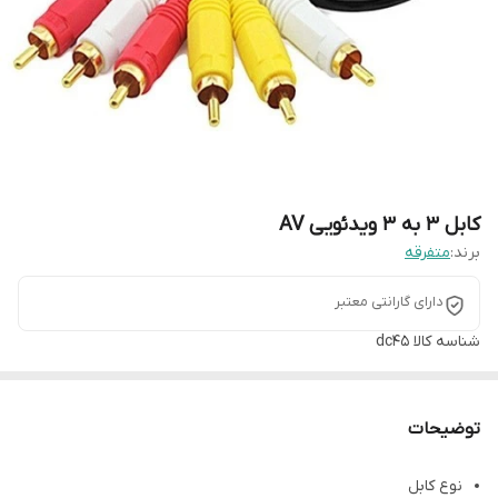
کابل 3 به 3 ویدئویی AV
برند:
متفرقه
دارای گارانتی معتبر
شناسه کالا
dc45
توضیحات
نوع کابل