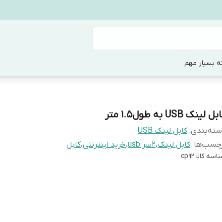
ه بسیار مهم
ل لینک USB به طول1.5 متر
ته‌بندی
:
کابل لینک USB
چسب‌ها :
کابل لینک
،
2سر usb
،
خرید اینترنتی
،
کابل
اسه کالا
cp92