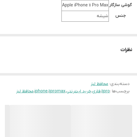
گوشی سازگار
Apple iPhone 11 Pro Max
جنس
شیشه
نظرات
دسته‌بندی
:
محافظ لنز
برچسب‌ها :
11pro
،
فلزی
،
خرید اینترنتی
،
11promax
،
iphone
،
محافظ لنز